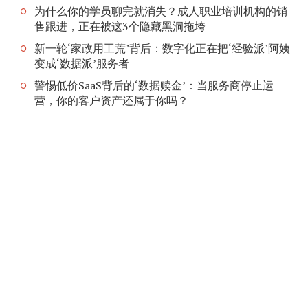
为什么你的学员聊完就消失？成人职业培训机构的销
售跟进，正在被这3个隐藏黑洞拖垮
新一轮‘家政用工荒’背后：数字化正在把‘经验派’阿姨
变成‘数据派’服务者
警惕低价SaaS背后的‘数据赎金’：当服务商停止运
营，你的客户资产还属于你吗？
版权所有©2026.由
MEKS
创建。由
WORDPRESS
供电。
京ICP备11009616
首页
号-6