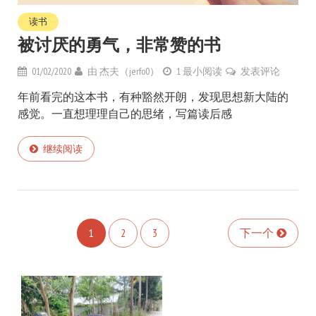
读书
被讨厌的勇气，非常赞的书
01/02/2020
由
杰夫（jerfo0）
1 最小阅读
发表评论
年前看完的这本书，有种豁然开朗，发现思想新大陆的
感觉。一直想理理自己的思绪，写篇读后感
继续阅读
1
2
3
下一个