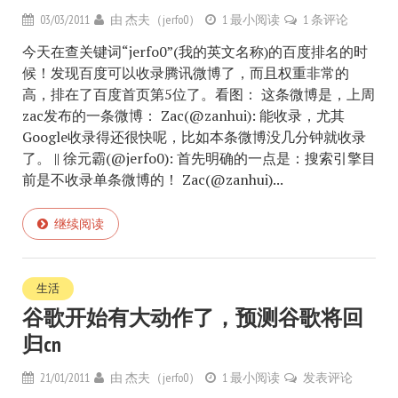
03/03/2011
由
杰夫（jerfo0）
1 最小阅读
1 条评论
今天在查关键词“jerfo0”(我的英文名称)的百度排名的时
候！发现百度可以收录腾讯微博了，而且权重非常的
高，排在了百度首页第5位了。看图： 这条微博是，上周
zac发布的一条微博： Zac(@zanhui): 能收录，尤其
Google收录得还很快呢，比如本条微博没几分钟就收录
了。 || 徐元霸(@jerfo0): 首先明确的一点是：搜索引擎目
前是不收录单条微博的！ Zac(@zanhui)...
继续阅读
生活
谷歌开始有大动作了，预测谷歌将回
归cn
21/01/2011
由
杰夫（jerfo0）
1 最小阅读
发表评论