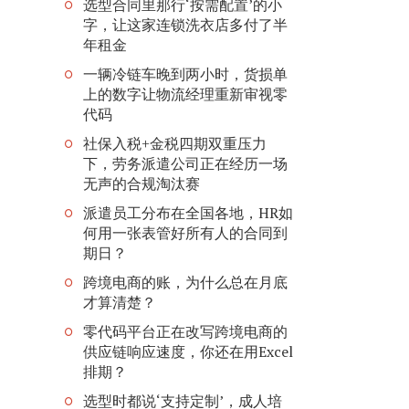
选型合同里那行‘按需配置’的小
字，让这家连锁洗衣店多付了半
年租金
一辆冷链车晚到两小时，货损单
上的数字让物流经理重新审视零
代码
社保入税+金税四期双重压力
下，劳务派遣公司正在经历一场
无声的合规淘汰赛
派遣员工分布在全国各地，HR如
何用一张表管好所有人的合同到
期日？
跨境电商的账，为什么总在月底
才算清楚？
零代码平台正在改写跨境电商的
供应链响应速度，你还在用Excel
排期？
选型时都说‘支持定制’，成人培