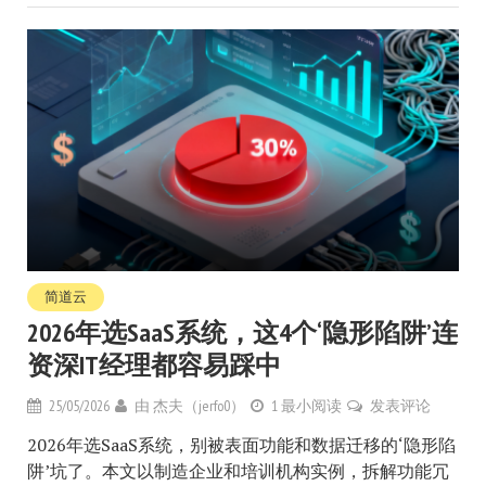
简道云
2026年选SaaS系统，这4个‘隐形陷阱’连
资深IT经理都容易踩中
25/05/2026
由
杰夫（jerfo0）
1 最小阅读
发表评论
2026年选SaaS系统，别被表面功能和数据迁移的‘隐形陷
阱’坑了。本文以制造企业和培训机构实例，拆解功能冗