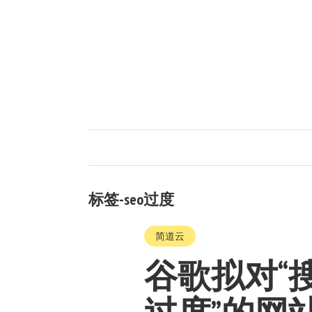
标签-seo过度
简道云
谷歌拟对“