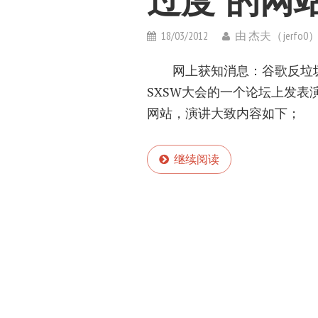
过度”的网
18/03/2012
由
杰夫（jerfo0
网上获知消息：谷歌反垃圾团队主
SXSW大会的一个论坛上发表
网站，演讲大致内容如下；
继续阅读