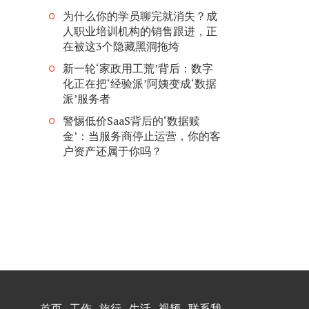
为什么你的学员聊完就消失？成
人职业培训机构的销售跟进，正
在被这3个隐藏黑洞拖垮
新一轮‘家政用工荒’背后：数字
化正在把‘经验派’阿姨变成‘数据
派’服务者
警惕低价SaaS背后的‘数据赎
金’：当服务商停止运营，你的客
户资产还属于你吗？
首页
工作
旅行
生活
视频
联系我