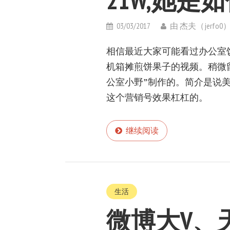
21W,她是
03/03/2017
由
杰夫（jerfo0
相信最近大家可能看过办公室
机箱摊煎饼果子的视频。稍微
公室小野”制作的。简介是说
这个营销号效果杠杠的。
继续阅读
生活
微博大V、