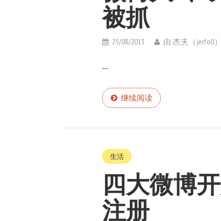
被抓
25/08/2013
由
杰夫（jerfo0
...
继续阅读
生活
四大微博开
注册