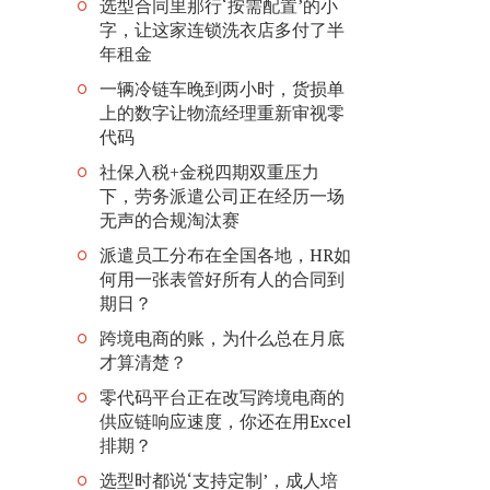
选型合同里那行‘按需配置’的小
字，让这家连锁洗衣店多付了半
年租金
一辆冷链车晚到两小时，货损单
上的数字让物流经理重新审视零
代码
社保入税+金税四期双重压力
下，劳务派遣公司正在经历一场
无声的合规淘汰赛
派遣员工分布在全国各地，HR如
何用一张表管好所有人的合同到
期日？
跨境电商的账，为什么总在月底
才算清楚？
零代码平台正在改写跨境电商的
供应链响应速度，你还在用Excel
排期？
选型时都说‘支持定制’，成人培