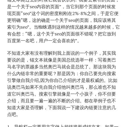
是一个关于seo内容的页面”，当它到那个页面的时候发
现页面“seo”这个词的密度刚刚在2%-8%之间，于是它便
更明确“嗯，这的确是一个关于seo的页面，我应该将其
索引为seo”。当蜘蛛遇到这样的情况越来越多的时候，它
有会想：“嗯，这个关于seo的页面很不错呢？把它放到
百度第一名吧，用户一定会喜欢的”。
不知道大家有没有理解到我上面说的一个例子，其实我
要说的是，锚文本就像是美国总统选举一样：写着奥巴
马名字的票越多当然奥巴马就会是总统了。那这块我为
什么內链非常的重要呢？那是因为：你自己要先向搜索
引擎做自我介绍,因为你自己介绍的才是最权威的。比如
说奥巴马如果不先自我介绍他叫奥巴马，那么谁也不知
道它叫奥巴马。搜索引擎就像是一个小孩子，你不但要
介绍，而且要一遍一遍的不断的介绍。都在举例子也不
知道大家是否理解，下面我说一下建设內链要注意的几
点吧。
1、导航栏一定要用文字做上超链接形成锚文本，如果一