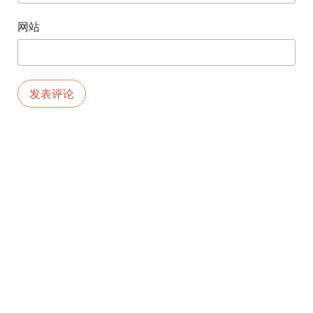
网站
版权所有©2026.由
MEKS
创建。由
WORDPRESS
供电。
京ICP备11009616
首页
号-6
工作
首页
工作
旅行
生活
视频
联系我
生活