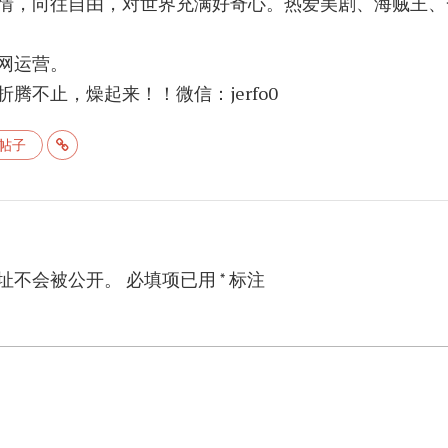
情，向往自由，对世界充满好奇心。热爱美剧、海贼王、
网运营。
腾不止，燥起来！！微信：jerfo0
帖子
址不会被公开。
必填项已用
*
标注