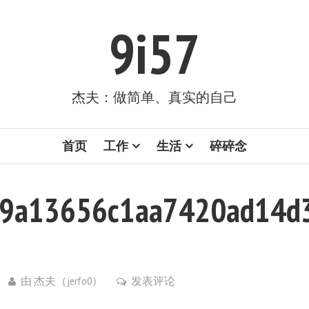
9i57
杰夫：做简单、真实的自己
首页
工作
生活
碎碎念
9a13656c1aa7420ad14d
由
杰夫（jerfo0）
发表评论