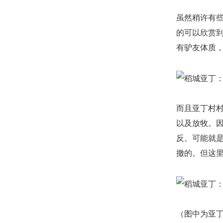
虽然稍许有
的可以欣赏
有驴友体质
而且亚丁村村
以及放牧。
反。可能就
撤的。但这
（图中为亚