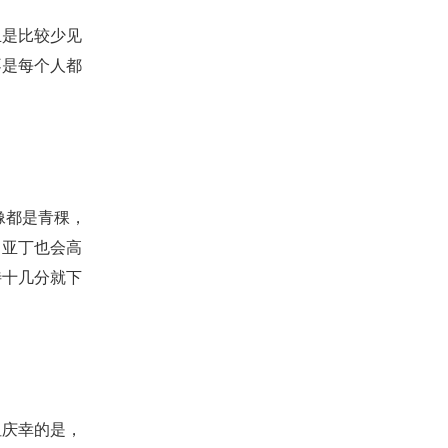
且是比较少见
不是每个人都
像都是青稞，
了亚丁也会高
待十几分就下
但庆幸的是，