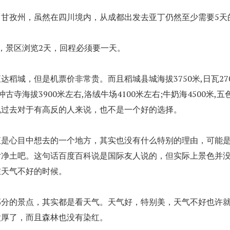
川甘孜州，虽然在四川境内，从成都出发去亚丁仍然至少需要5天
，景区浏览2天，回程必须要一天。
达稻城，但是机票价非常贵。而且稻城县城海拔3750米,日瓦270
,冲古寺海拔3900米左右,洛绒牛场4100米左右;牛奶海4500米,五
机过去对于有高反的人来说，也不是一个好的选择。
直是心目中想去的一个地方，其实也没有什么特别的理由，可能
片净土吧。这句话百度百科说是国际友人说的，但实际上景色并
在天气不好的时候。
部分的景点，其实都是看天气。天气好，特别美，天气不好也许
太厚了，而且森林也没有染红。