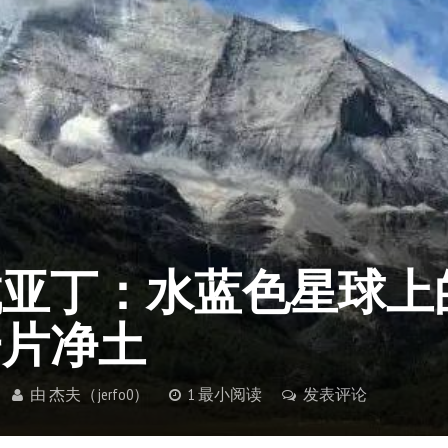
城亚丁：水蓝色星球上
一片净土
由
杰夫（jerfo0）
1 最小阅读
发表评论