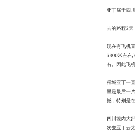
亚丁属于四
去的路程2天
现在有飞机直
3800米左右
右。因此飞
稻城亚丁一
里是最后一
撼，特别是
四川境内大
次去亚丁云