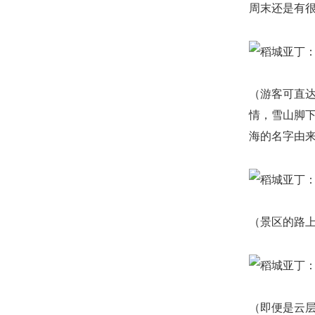
周末还是有
（游客可直
情，雪山脚
海的名字由
（景区的路
（即便是云