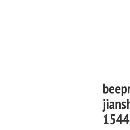
beepr
jians
1544