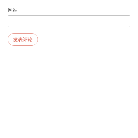
网站
版权所有©2026.由
MEKS
创建。由
WORDPRESS
供电。
京ICP备11009616
首页
号-6
工作
首页
工作
旅行
生活
视频
联系我
生活