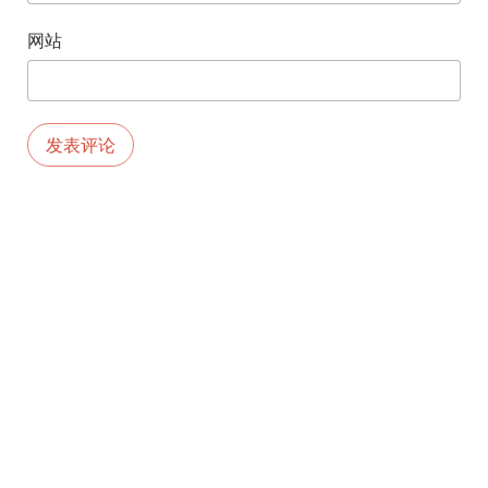
网站
版权所有©2026.由
MEKS
创建。由
WORDPRESS
供电。
京ICP备11009616
首页
号-6
工作
首页
工作
旅行
生活
视频
联系我
生活