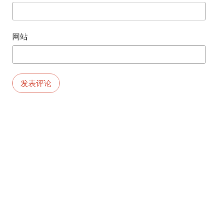
网站
版权所有©2026.由
MEKS
创建。由
WORDPRESS
供电。
京ICP备11009616
首页
号-6