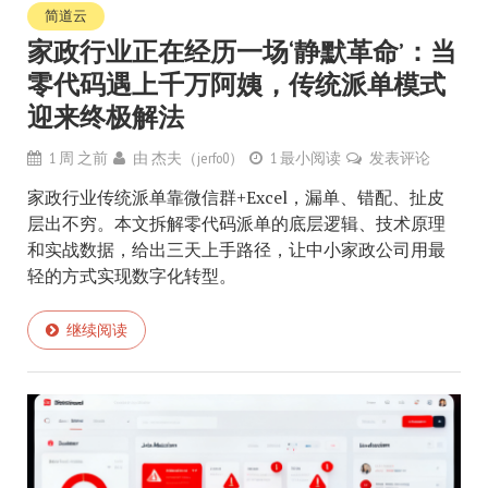
简道云
家政行业正在经历一场‘静默革命’：当
零代码遇上千万阿姨，传统派单模式
迎来终极解法
1 周 之前
由
杰夫（jerfo0）
1 最小阅读
发表评论
家政行业传统派单靠微信群+Excel，漏单、错配、扯皮
层出不穷。本文拆解零代码派单的底层逻辑、技术原理
和实战数据，给出三天上手路径，让中小家政公司用最
轻的方式实现数字化转型。
继续阅读