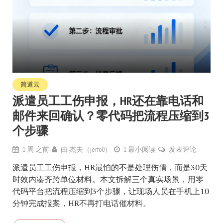
简道云
派遣员工工伤申报，HR还在靠电话和
邮件来回确认？零代码把流程压缩到3
个步骤
1 周 之前
由
杰夫（jerfo0）
1 最小阅读
发表评论
派遣员工工伤申报，HR最怕的不是处理伤情，而是30天
时效内凑齐跨单位材料。本文拆解三个真实场景，用零
代码平台把流程压缩到3个步骤，让现场人员在手机上10
分钟完成报案，HR不再打电话催材料。