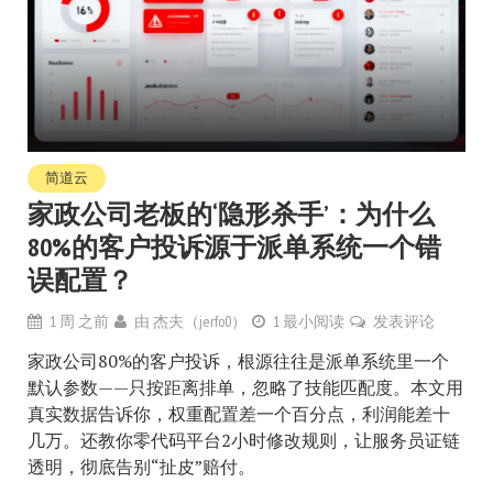
简道云
家政公司老板的‘隐形杀手’：为什么
80%的客户投诉源于派单系统一个错
误配置？
1 周 之前
由
杰夫（jerfo0）
1 最小阅读
发表评论
家政公司80%的客户投诉，根源往往是派单系统里一个
默认参数——只按距离排单，忽略了技能匹配度。本文用
真实数据告诉你，权重配置差一个百分点，利润能差十
几万。还教你零代码平台2小时修改规则，让服务员证链
透明，彻底告别“扯皮”赔付。