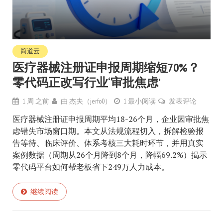
简道云
医疗器械注册证申报周期缩短70%？
零代码正改写行业‘审批焦虑’
1 周 之前
由
杰夫（jerfo0）
1 最小阅读
发表评论
医疗器械注册证申报周期平均18-26个月，企业因审批焦
虑错失市场窗口期。本文从法规流程切入，拆解检验报
告等待、临床评价、体系考核三大耗时环节，并用真实
案例数据（周期从26个月降到8个月，降幅69.2%）揭示
零代码平台如何帮老板省下249万人力成本。
继续阅读