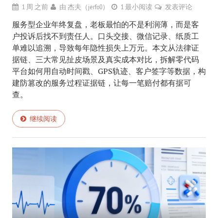
1 周 之前
由
杰夫（jerfo0）
1 最小阅读
发表评论
服务型企业年终复盘，老板最怕的不是利润薄，而是客
户投诉后找不到责任人。口头交接、微信记录、纸质工
单难以追溯，导致每年隐性损失上万元。本文从法律证
据链、三大常见扯皮场景及真实成本对比，拆解零代码
平台如何用自动时间戳、GPS轨迹、客户签字等数据，构
建防篡改的服务过程证据链，让每一笔赔付都有据可
查。
继续阅读