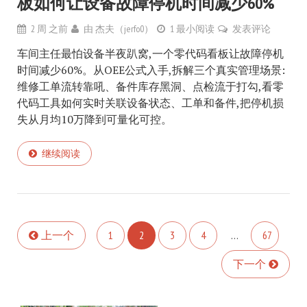
板如何让设备故障停机时间减少60%
2 周 之前
由
杰夫（jerfo0）
1 最小阅读
发表评论
车间主任最怕设备半夜趴窝,一个零代码看板让故障停机
时间减少60%。从OEE公式入手,拆解三个真实管理场景:
维修工单流转靠吼、备件库存黑洞、点检流于打勾,看零
代码工具如何实时关联设备状态、工单和备件,把停机损
失从月均10万降到可量化可控。
继续阅读
上一个
1
2
3
4
…
67
下一个